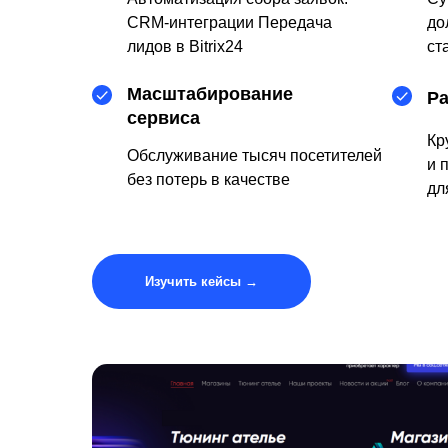
CRM-интеграции Передача
до
лидов в Bitrix24
ст
Масштабирование
Ра
сервиса
Кр
Обслуживание тысяч посетителей
и 
без потерь в качестве
дл
Изучить кейсы →