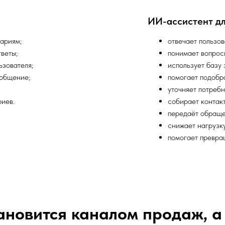
ИИ-ассистент дл
ариям;
отвечает пользов
веты;
понимает вопрос
ьзователя;
использует базу 
ообщение;
помогает подобра
уточняет потребн
риев.
собирает контак
передаёт обраще
снижает нагрузку
помогает превра
ановится каналом продаж, а