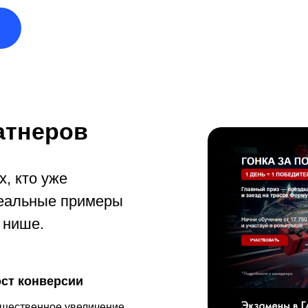
атнеров
, кто уже
реальные примеры
 нише.
ст конверсии
щественное увеличение