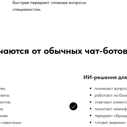
быстрее передают сложные вопросы
специалистам.
аются от обычных чат-бото
ИИ-решения для
ям;
понимают вопрос
веты;
работают на баз
ентов;
отвечают клиента
я;
помогают квалиф
риев;
передают обраще
 навигации.
готовят выжимки 