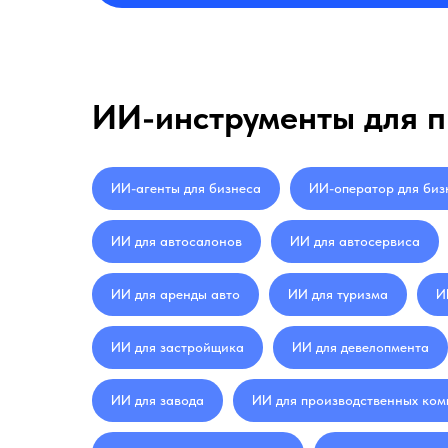
ИИ-инструменты для п
ИИ-агенты для бизнеса
ИИ-оператор для биз
ИИ для автосалонов
ИИ для автосервиса
ИИ для аренды авто
ИИ для туризма
И
ИИ для застройщика
ИИ для девелопмента
ИИ для завода
ИИ для производственных ко