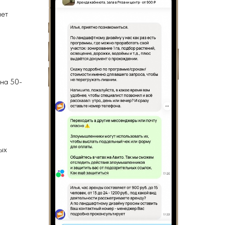
чет
 на 50-
ых