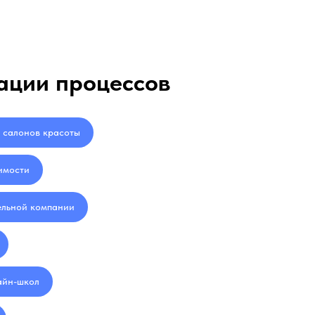
ации процессов
 салонов красоты
имости
ельной компании
айн-школ