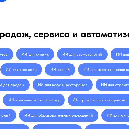
родаж, сервиса и автоматиз
неса
ИИ для клиник
ИИ для стоматологий
ИИ для
ИИ для гостиниц
ИИ для HR
ИИ для агентств недвиж
И для продаж
ИИ для кафе и ресторанов
ИИ для строит
ИИ-консультант по ремонту
AI-строительный консультант
мпаний
ИИ для образовательных учреждений
ИИ для онл