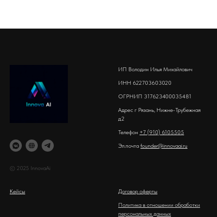
ИП Володин Илья Михайлович
ИНН 622703603020
ОГРНИП 317623400035481
Адрес г Рязань, Нижне-Трубежная
д2
Телефон
+7 (910) 6105505
Эл.почта
founder@innovaai.ru
© 2025 InnovaAi
Кейсы
Договор оферты
Политика в о
тношении обработки
персональных данных