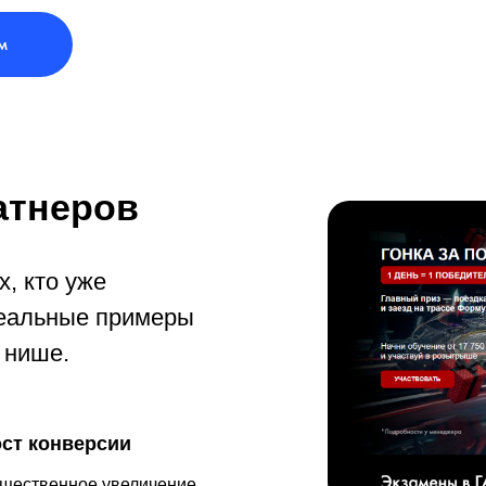
м
атнеров
, кто уже
реальные примеры
 нише.
ст конверсии
щественное увеличение