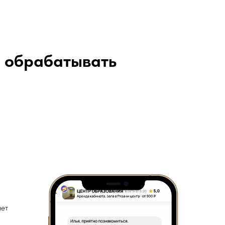
е обрабатывать
чет