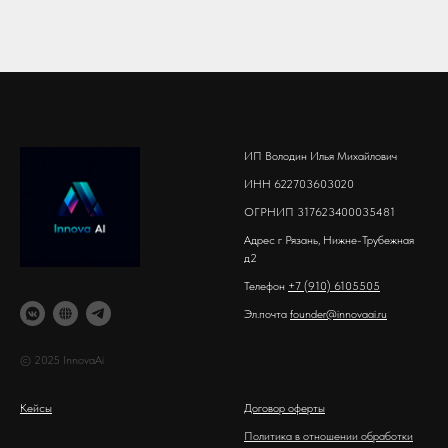
ИП Володин Илья Михайлович
ИНН 622703603020
ОГРНИП 317623400035481
Адрес г Рязань, Нижне-Трубежная
д2
Телефон
+7 (910) 6105505
Эл.почта
founder@innovaai.ru
© 2025 InnovaAi
Кейсы
Договор оферты
Политика в о
тношении обработки