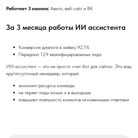
Работает 3 канала:
Авито, веб сайт и ВК
За 3 месяца работы ИИ ассистента
Готовы больше
не упускать клиентов?
Конверсия диалога в заявку 92,1%
Передано 129 квалифицированных лида
Покажем, как ИИ-агент решит
это в вашем бизнесе
ИИ-ассистент — это не просто «чат-бот для сайта». Это ваш
круглосуточный менеджер, который:
Попробовать 7 дней бесплатно
экономит ресурсы команды
не теряет лиды ночью и в выходные
повышает лояльность клиентов мгновенными ответами