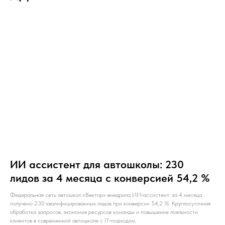
ИИ ассистент для автошколы: 230
лидов за 4 месяца с конверсией 54,2 %
Федеральная сеть автошкол «Вектор» внедрила ИИ‑ассистент: за 4 месяца
получено 230 квалифицированных лидов при конверсии 54,2 %. Круглосуточная
обработка запросов, экономия ресурсов команды и повышение лояльности
клиентов в современной автошколе с IT‑подходом.